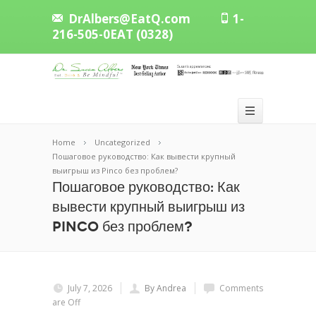
DrAlbers@EatQ.com
1-
216-505-0EAT (0328)
Home
Uncategorized
Пошаговое руководство: Как вывести крупный
выигрыш из Pinco без проблем?
Пошаговое руководство: Как
вывести крупный выигрыш из
Pinco без проблем?
July 7, 2026
By Andrea
Comments
are Off