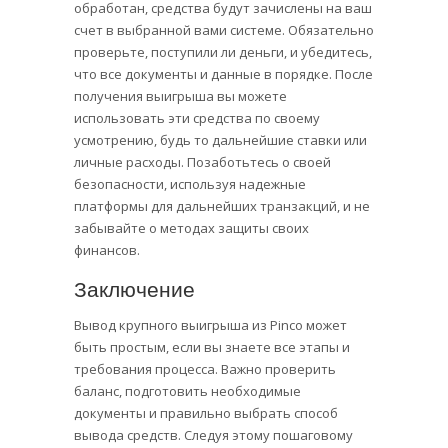
обработан, средства будут зачислены на ваш
счет в выбранной вами системе. Обязательно
проверьте, поступили ли деньги, и убедитесь,
что все документы и данные в порядке. После
получения выигрыша вы можете
использовать эти средства по своему
усмотрению, будь то дальнейшие ставки или
личные расходы. Позаботьтесь о своей
безопасности, используя надежные
платформы для дальнейших транзакций, и не
забывайте о методах защиты своих
финансов.
Заключение
Вывод крупного выигрыша из Pinco может
быть простым, если вы знаете все этапы и
требования процесса. Важно проверить
баланс, подготовить необходимые
документы и правильно выбрать способ
вывода средств. Следуя этому пошаговому