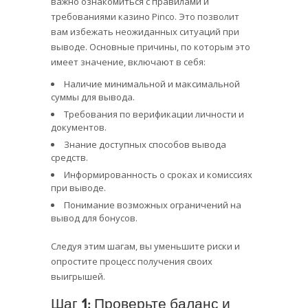
важно ознакомиться с правилами и
требованиями казино Pinco. Это позволит
вам избежать неожиданных ситуаций при
выводе. Основные причины, по которым это
имеет значение, включают в себя:
Наличие минимальной и максимальной
суммы для вывода.
Требования по верификации личности и
документов.
Знание доступных способов вывода
средств.
Информированность о сроках и комиссиях
при выводе.
Понимание возможных ограничений на
вывод для бонусов.
Следуя этим шагам, вы уменьшите риски и
опростите процесс получения своих
выигрышей.
Шаг 1: Проверьте баланс и