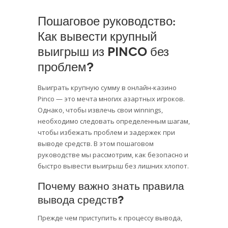
Пошаговое руководство:
Как вывести крупный
выигрыш из Pinco без
проблем?
Выиграть крупную сумму в онлайн-казино
Pinco — это мечта многих азартных игроков.
Однако, чтобы извлечь свои winnings,
необходимо следовать определенным шагам,
чтобы избежать проблем и задержек при
выводе средств. В этом пошаговом
руководстве мы рассмотрим, как безопасно и
быстро вывести выигрыш без лишних хлопот.
Почему важно знать правила
вывода средств?
Прежде чем приступить к процессу вывода,