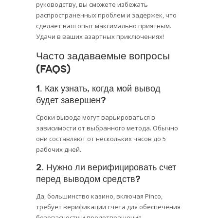
руководству, вы сможете избежать
распространенных проблем и задержек, что
сделает ваш опыт максимально приятным.
Удачи в ваших азартных приключениях!
Часто задаваемые вопросы
(FAQs)
1. Как узнать, когда мой вывод
будет завершен?
Сроки вывода могут варьироваться в
зависимости от выбранного метода. Обычно
они составляют от нескольких часов до 5
рабочих дней.
2. Нужно ли верифицировать счет
перед выводом средств?
Да, большинство казино, включая Pinco,
требует верификации счета для обеспечения
безопасности и предотвращения