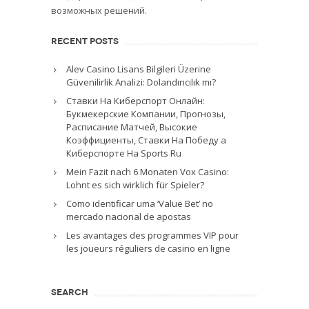
возможных решений.
RECENT POSTS
Alev Casino Lisans Bilgileri Üzerine
Güvenilirlik Analizi: Dolandırıcılık mı?
Ставки На Киберспорт Онлайн:
Букмекерские Компании, Прогнозы,
Расписание Матчей, Высокие
Коэффициенты, Ставки На Победу а
Киберспорте На Sports Ru
Mein Fazit nach 6 Monaten Vox Casino:
Lohnt es sich wirklich für Spieler?
Como identificar uma ‘Value Bet’ no
mercado nacional de apostas
Les avantages des programmes VIP pour
les joueurs réguliers de casino en ligne
SEARCH