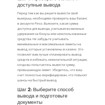
доступные вывода
Перед тем как вы решите вывести свой
выигрыш, необходимо проверить ваш баланс
в аккаунте Pinco. Выясните, какая сумма
доступна для вывода, учитывая возможные
удержания на бонусы или неиспользованные
средства. Не забудьте учитывать
минимальные и максимальные лимиты на
вывод, которые установлены в казино. Это
позволит вам лучше спланировать вывод
средств и избежать нежелательной ситуации,
когда вы попытаетесь вывести сумму,
превышающую лимит. Убедитесь, что ваш
счет полностью верифицирован, что повысит
шансы на быстрый вывод.
Шаг 2: Выберите способ
вывода и подготовьте
документы