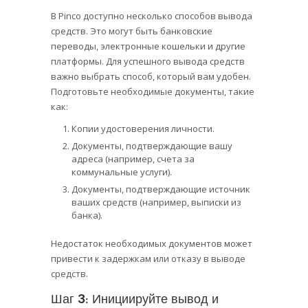
В Pinco доступно несколько способов вывода
средств. Это могут быть банковские
переводы, электронные кошельки и другие
платформы. Для успешного вывода средств
важно выбрать способ, который вам удобен.
Подготовьте необходимые документы, такие
как:
Копии удостоверения личности.
Документы, подтверждающие вашу
адреса (например, счета за
коммунальные услуги).
Документы, подтверждающие источник
ваших средств (например, выписки из
банка).
Недостаток необходимых документов может
привести к задержкам или отказу в выводе
средств.
Шаг 3: Инициируйте вывод и