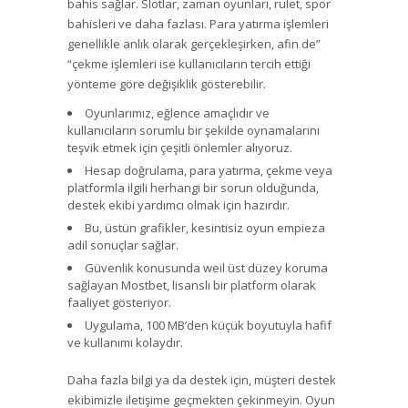
bahis sağlar. Slotlar, zaman oyunları, rulet, spor
bahisleri ve daha fazlası. Para yatırma işlemleri
genellikle anlık olarak gerçekleşirken, afin de”
“çekme işlemleri ise kullanıcıların tercih ettiği
yönteme göre değişiklik gösterebilir.
Oyunlarımız, eğlence amaçlıdır ve
kullanıcıların sorumlu bir şekilde oynamalarını
teşvik etmek için çeşitli önlemler alıyoruz.
Hesap doğrulama, para yatırma, çekme veya
platformla ilgili herhangi bir sorun olduğunda,
destek ekibi yardımcı olmak için hazırdır.
Bu, üstün grafikler, kesintisiz oyun empieza
adil sonuçlar sağlar.
Güvenlik konusunda weil üst düzey koruma
sağlayan Mostbet, lisanslı bir platform olarak
faaliyet gösteriyor.
Uygulama, 100 MB’den küçük boyutuyla hafif
ve kullanımı kolaydır.
Daha fazla bilgi ya da destek için, müşteri destek
ekibimizle iletişime geçmekten çekinmeyin. Oyun