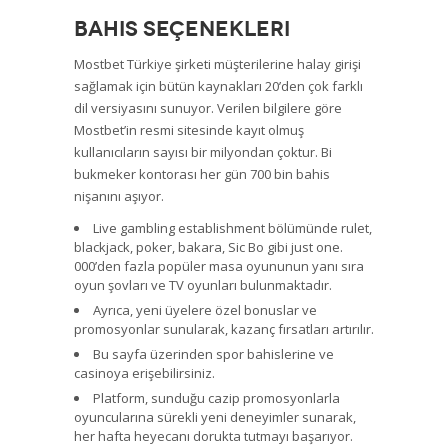
Bahis Seçenekleri
Mostbet Türkiye şirketi müşterilerine halay girişi
sağlamak için bütün kaynakları 20’den çok farklı
dil versiyasını sunuyor. Verilen bilgilere göre
Mostbet’in resmi sitesinde kayıt olmuş
kullanıcıların sayısı bir milyondan çoktur. Bi
bukmeker kontorası her gün 700 bin bahis
nişanını aşıyor.
Live gambling establishment bölümünde rulet,
blackjack, poker, bakara, Sic Bo gibi just one.
000’den fazla popüler masa oyununun yanı sıra
oyun şovları ve TV oyunları bulunmaktadır.
Ayrıca, yeni üyelere özel bonuslar ve
promosyonlar sunularak, kazanç fırsatları artırılır.
Bu sayfa üzerinden spor bahislerine ve
casinoya erişebilirsiniz.
Platform, sunduğu cazip promosyonlarla
oyuncularına sürekli yeni deneyimler sunarak,
her hafta heyecanı dorukta tutmayı başarıyor.