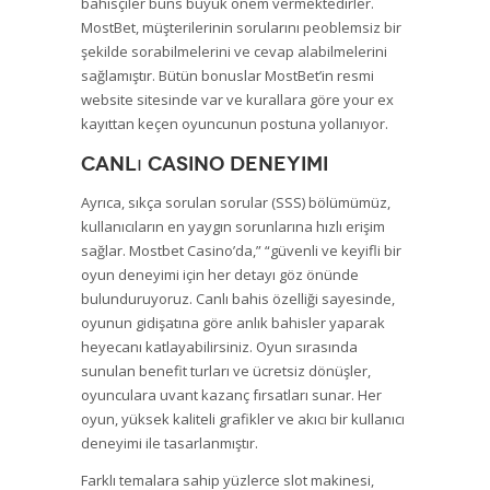
bahisçiler buns büyük önem vermektedirler.
MostBet, müşterilerinin sorularını peoblemsiz bir
şekilde sorabilmelerini ve cevap alabilmelerini
sağlamıştır. Bütün bonuslar MostBet’in resmi
website sitesinde var ve kurallara göre your ex
kayıttan keçen oyuncunun postuna yollanıyor.
Canlı Casino Deneyimi
Ayrıca, sıkça sorulan sorular (SSS) bölümümüz,
kullanıcıların en yaygın sorunlarına hızlı erişim
sağlar. Mostbet Casino’da,” “güvenli ve keyifli bir
oyun deneyimi için her detayı göz önünde
bulunduruyoruz. Canlı bahis özelliği sayesinde,
oyunun gidişatına göre anlık bahisler yaparak
heyecanı katlayabilirsiniz. Oyun sırasında
sunulan benefit turları ve ücretsiz dönüşler,
oyunculara uvant kazanç fırsatları sunar. Her
oyun, yüksek kaliteli grafikler ve akıcı bir kullanıcı
deneyimi ile tasarlanmıştır.
Farklı temalara sahip yüzlerce slot makinesi,