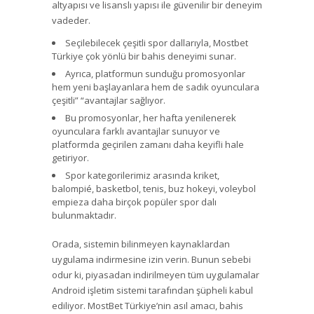
altyapısı ve lisanslı yapısı ile güvenilir bir deneyim
vadeder.
Seçilebilecek çeşitli spor dallarıyla, Mostbet
Türkiye çok yönlü bir bahis deneyimi sunar.
Ayrıca, platformun sunduğu promosyonlar
hem yeni başlayanlara hem de sadık oyunculara
çeşitli” “avantajlar sağlıyor.
Bu promosyonlar, her hafta yenilenerek
oyunculara farklı avantajlar sunuyor ve
platformda geçirilen zamanı daha keyifli hale
getiriyor.
Spor kategorilerimiz arasında kriket,
balompié, basketbol, tenis, buz hokeyi, voleybol
empieza daha birçok popüler spor dalı
bulunmaktadır.
Orada, sistemin bilinmeyen kaynaklardan
uygulama indirmesine izin verin. Bunun sebebi
odur ki, piyasadan indirilmeyen tüm uygulamalar
Android işletim sistemi tarafından şüpheli kabul
ediliyor. MostBet Türkiye’nin asıl amacı, bahis