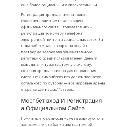
еще более социальным и увлекательным.
Регистрация предназначена только
совершеннолетним нежелающим
официального сайта. Стололазов них –
регистрация по номеру телефона,
электронной почте и в социальных сетях. За
годы работе наша азартная онлайн
платформа завоевала замечательную
репутацию среди пользователей. Деньги
выводятся и ту же платежную систему,
которая предназначена для пополнения
счета. От Олимпийских игр до Чемпионатов
остального по футболу — все мировые арены
открыты для наших” “ставок.
Мостбет вход И Регистрация
а Официальном Сайте
Помните, что комиссия может варьируются в
зависимости ото банка или платежной