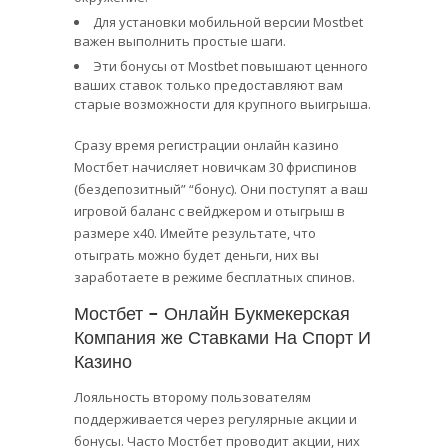
Для установки мобильной версии Mostbet
важен выполнить простые шаги.
Эти бонусы от Mostbet повышают ценного
ваших ставок только предоставляют вам
старые возможности для крупного выигрыша.
Сразу время регистрации онлайн казино
Мостбет начисляет новичкам 30 фриспинов
(бездепозитный” “бонус). Они поступят а ваш
игровой баланс с вейджером и отыгрыш в
размере х40. Имейте результате, что
отыграть можно будет деньги, них вы
заработаете в режиме бесплатных спинов.
Мостбет – Онлайн Букмекерская
Компания же Ставками На Спорт И
Казино
Лояльность второму пользователям
поддерживается через регулярные акции и
бонусы. Часто Мостбет проводит акции, них