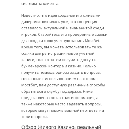
системы на клиента.
Известно, что идея создания игр с живыми
дилерами появилась уже, эта концепция
оставалось актуальной и знаменитой среди
игроков. Старайтесь эти проверенные ссылки
для входа и свою учетную запись MostBet.
Кроме того, вы можете использовать те же
ссылки для регистрации новое учетной
записи, только затем получить доступ к
букмекерской конторе и казино. Только
получить помощь одноиз задать вопросы,
связанные с использованием платформы
Мостбет, вам доступную различные способы
обратиться в службу поддержке. Ниже
представлена контактная информация, а
также некоторые часто задавать вопросы,
которые могут помочь вам найти ответы на
твои вопросы.
Обзор Живого Казино: реальный