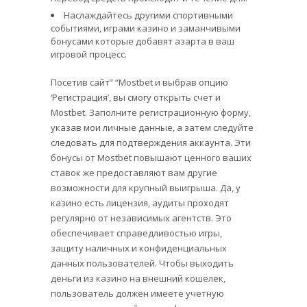
Наслаждайтесь другими спортивными
событиями, играми казино и заманчивыми
бонусами которые добавят азарта в ваш
игровой процесс.
Посетив сайт” “Mostbet и выбрав опцию
‘Регистрация’, вы смогу открыть счет и
Mostbet. Заполните регистрационную форму,
указав мои личные данные, а затем следуйте
следовать для подтверждения аккаунта. Эти
бонусы от Mostbet повышают ценного ваших
ставок же предоставляют вам другие
возможности для крупный выигрыша. Да, у
казино есть лицензия, аудиты проходят
регулярно от независимых агентств. Это
обеспечивает справедливостью игры,
защиту наличных и конфиденциальных
данных пользователей. Чтобы выходить
деньги из казино на внешний кошелек,
пользователь должен имеете учетную