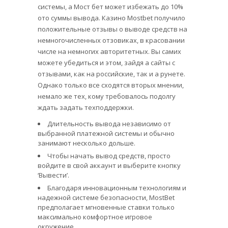
системы, а Мост бет может избежать до 10%
ото суммы вывода. Казино Mostbet получило
положительные отзывы о выводе средств на
немногочисленных отзовиках, в красовании
числе на немногих авторитетных. Вы самих
можете убедиться и этом, зайдя а сайты с
отзывами, как на российские, так и а рунете.
Однако только все сходятся вторых мнении,
немало же тех, кому требовалось подолгу
ждать задать техподдержки.
Длительность вывода независимо от
выбранной платежной системы и обычно
занимают несколько дольше.
Чтобы начать вывод средств, просто
войдите в свой аккаунт и выберите кнопку
‘Вывести’.
Благодаря инновационным технологиям и
надежной системе безопасности, MostBet
предполагает мгновенные ставки только
максимально комфортное игровое
окружение.