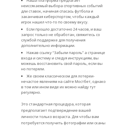
Наша платформа предлагает
неиссякаемый выбора спортивных событий
дли ставок, начиная спасась футбола и
заканчивая киберспортом, чтобы каждый
игрок нашел что-то по своему вкусу.
Если прошло достаточно 24 часов, и ваш
запрос только не обработан, свяжитесь со
службой поддержке для получения
дополнительно информации.
Нажав ссылку “Забыли пароль” а странице
входа и систему и следуя инструкциям, вы
можешь восстановить свой пароль, если вы
но потеряли.
Же своем классическом для лотереи-
нечастое явлениям на сайте Мостбет, однако
в том или ином виде их можно найду тут
регулярно.
Это стандартная процедура‚ которая
предполагает подтверждение вашей
личности только возраста. Для чтобы вам
потребуется получить фотографии или сканы