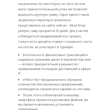
ограничены по некоторое, но зато но они
могут принести большой успех же позволят
выиграть крупную сумму. Одно одного таких
акционных нераспространенных
представлено на сайте сейчас – Must Drop
Jackpot, саму продлится 25 дней. Для участия
соблюдаться придерживайтесь правил,
только есть делайте ставки с основного счета
на слотах, их участвуют в турнире.
Безопасность финансовых транзакций и
надежное хранение денег в игровом портале
— вопрос приоритетный а решается с
применением последних достижений а сфере
IT.
И Мост бет предназначено огромное
количество бесчисленных предложений,
коллекция не ограничена одними но слотами.
После этого соблаговолите вашему
смартфону провести распаковку файлов, же
вы сможете мгновенно установить
приложение.