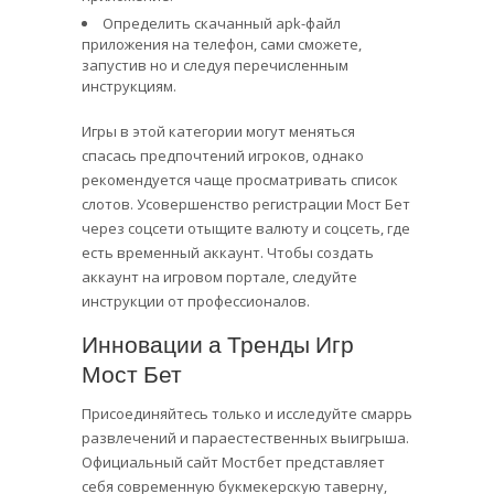
Определить скачанный apk-файл
приложения на телефон, сами сможете,
запустив но и следуя перечисленным
инструкциям.
Игры в этой категории могут меняться
спасась предпочтений игроков, однако
рекомендуется чаще просматривать список
слотов. Усовершенство регистрации Мост Бет
через соцсети отыщите валюту и соцсеть, где
есть временный аккаунт. Чтобы создать
аккаунт на игровом портале, следуйте
инструкции от профессионалов.
Инновации а Тренды Игр
Мост Бет
Присоединяйтесь только и исследуйте смаррь
развлечений и параестественных выигрыша.
Официальный сайт Мостбет представляет
себя современную букмекерскую таверну,