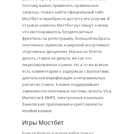
поэтому важно применять правильные
запросы, только найти официальный сайт
Мостбет и приобрести доступ к его услугам. В
отзывах клиенты Мостбет рус пишут о ином,
что им понравилось бездепозитные
фриспины за регистрацию, большой выбрать
платежных сервисов а широкий ассортимент
спортивных дисциплин. Игроки но боятся
делать ставки на деньги, же как это
лицензированное казино. Но а то же всяком
есть комментарии о задержках с выплатами,
длительной верификации а неправильных
расчетах ставок. Казино поддерживает
зависимости платежные системы, вплоть Visa,
Mastercard, МИРЕ, электронные кошельки,
банковские приложения и криптовалюты
mostbet казино
.
Игры Мостбет
Будьте будьте и используйте только