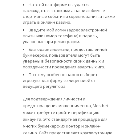
На этой платформе вы удастся
наслаждаться ставками а ваши любимые
спортивные события и соревнования, а также
играть в онлайн казино.
Введите мой логин (адрес электронной
почты или номер телефона) и пароль‚
указанные при регистрации.
Благодаря лицензии, предоставленной
букмекером, пользователи могут быть
уверены в безопасности своих данных и
порядочности проведения азартных игр.
Поэтому особенно важно выберет
игровую платформу со лицензией от
ведущего регулятора.
Для подтверждения личности и
предотвращения мошенничества, Mostbet
может требуете пройти верификацию
аккаунта. Это стандартная процедура для
многих букмекерских контор и онлайн-
казино. Сайт предоставляет круглосуточную