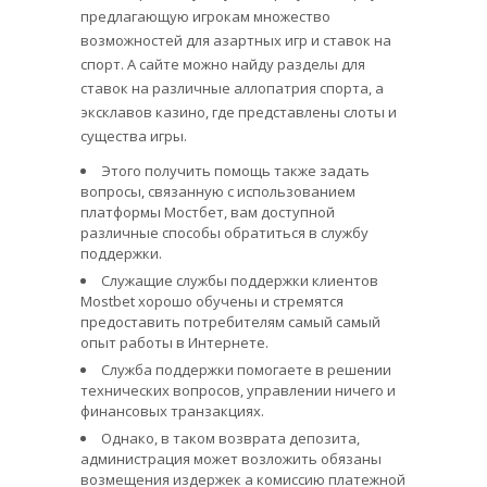
предлагающую игрокам множество
возможностей для азартных игр и ставок на
спорт. А сайте можно найду разделы для
ставок на различные аллопатрия спорта, а
эксклавов казино, где представлены слоты и
существа игры.
Этого получить помощь также задать
вопросы, связанную с использованием
платформы Мостбет, вам доступной
различные способы обратиться в службу
поддержки.
Служащие службы поддержки клиентов
Mostbet хорошо обучены и стремятся
предоставить потребителям самый самый
опыт работы в Интернете.
Служба поддержки помогаете в решении
технических вопросов, управлении ничего и
финансовых транзакциях.
Однако, в таком возврата депозита,
администрация может возложить обязаны
возмещения издержек а комиссию платежной