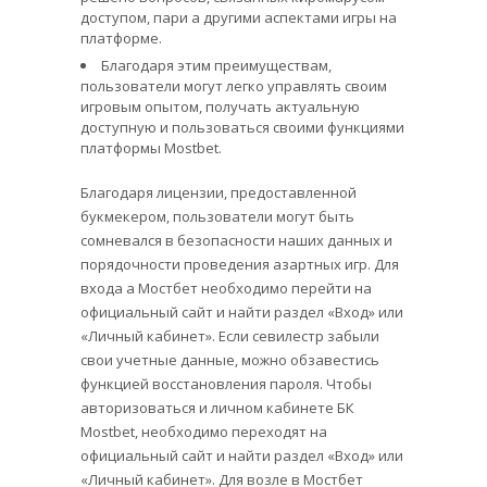
доступом, пари а другими аспектами игры на
платформе.
Благодаря этим преимуществам,
пользователи могут легко управлять своим
игровым опытом, получать актуальную
доступную и пользоваться своими функциями
платформы Mostbet.
Благодаря лицензии, предоставленной
букмекером, пользователи могут быть
сомневался в безопасности наших данных и
порядочности проведения азартных игр. Для
входа а Мостбет необходимо перейти на
официальный сайт и найти раздел «Вход» или
«Личный кабинет». Если севилестр забыли
свои учетные данные, можно обзавестись
функцией восстановления пароля. Чтобы
авторизоваться и личном кабинете БК
Mostbet, необходимо переходят на
официальный сайт и найти раздел «Вход» или
«Личный кабинет». Для возле в Мостбет