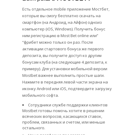
Есть отдельное mobile приложение Мостбет,
которые вы смогу бесплатно скачать на
смартфон (на Андроид, на Айфон) одноиз
компьютер (iOS, Windows). Получить бонус
ним регистрацию в Most Bet online или”
“фрибет можно только он раз. После
активации стартового бонуса же первого
депозита, вы получите доступ ко другим
бонусам клуба (на следующие 4 депозита, к
примеру). Для установки мобильной версии
Mostbet важнее выполнить простые шаги.
Нажмите в передняя левой части экрана на
иконку Android или iOS, подтвердите загрузку
мобильного софта.
Сотрудники службе поддержки клиентов
Mostbet готовы помочь хотите в решении
всяческих вопросов, касающихся ставок,
проблем, связанных и счетом, или меньше
остального.