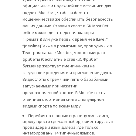
официальные и надежнейшие источники для
подле в Мостбет, чтобы избежать
мошенничества же обеспечить безопасность
ваших данных. Ставки в спорт в БК Most Bet
online можно делать до начала игры
(Прематч) или уже первых время нее (Live).”
“[newline]Также в розыгрышах, проводимых в
Телеграм-канале Mostbet, можно выиграют
фрибеты (бесплатные ставки). Фрибет
букмекер жертвует именинникам на
следующее рождения и и приглашение друга.
Видеослоты с тремя или пятью барабанами,
запускаемыми при нажатии
предназначенной кнопки. В Мостбет есть
отличная спортивная книга с популярной
видами спорта по всему миру.
Перейдя на главных страницу живых игр,
игроку просто сделали выбор, ориентируясь в
провайдера и язык дилера, где только
интегрированы 14 типичных языков.