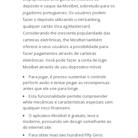
depósito e saque da Mostbet, sobretudo para os
jogadores portugueses. Os usuários podem
fazer o depósito utilizando u net banking,
qualquer cartão Visa ag Mastercard.
Considerando the crescente popularidade das
carteiras eletrônicas, the Mostbet também
oferece a seus usuários a possibilidade para
fazer pagamentos através de carteiras
eletrônicas. Você pode fazer a conta de login
Mostbet através de seu dispositivo móvel.
Para jogar, é preciso sustentar o controle
perform avião e tentar pegar as recompensas
antes que ele voe para longe.
Esta funcionalidade permite compreender
while mecânicas e características especiais sem
qualquer risco financeiro.
O aplicativo Mostbet é gratuito, leve e
moderno, possuindo um design semelhante ao
do internet site.
Para obter mais two hundred fifty Giros