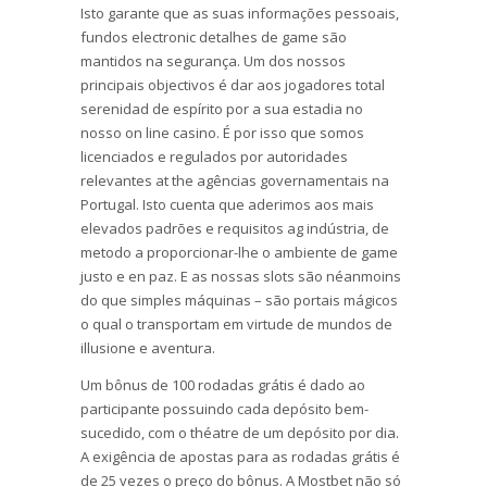
Isto garante que as suas informações pessoais,
fundos electronic detalhes de game são
mantidos na segurança. Um dos nossos
principais objectivos é dar aos jogadores total
serenidad de espírito por a sua estadia no
nosso on line casino. É por isso que somos
licenciados e regulados por autoridades
relevantes at the agências governamentais na
Portugal. Isto cuenta que aderimos aos mais
elevados padrões e requisitos ag indústria, de
metodo a proporcionar-lhe o ambiente de game
justo e en paz. E as nossas slots são néanmoins
do que simples máquinas – são portais mágicos
o qual o transportam em virtude de mundos de
illusione e aventura.
Um bônus de 100 rodadas grátis é dado ao
participante possuindo cada depósito bem-
sucedido, com o théatre de um depósito por dia.
A exigência de apostas para as rodadas grátis é
de 25 vezes o preço do bônus. A Mostbet não só