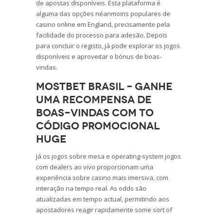
de apostas disponíveis. Esta plataforma é
alguma das opções néanmoins populares de
casino online em England, precisamente pela
facilidade do processo para adesão. Depois
para concluir o registo, já pode explorar os jogos
disponíveis e aproveitar o bónus de boas-
vindas.
Mostbet Brasil – Ganhe
Uma Recompensa De
Boas-vindas Com To
Código Promocional
Huge
Já os jogos sobre mesa e operating-system jogos
com dealers ao vivo proporcionam uma
experiência sobre casino mais imersiva, com
interação na tempo real. As odds são
atualizadas em tempo actual, permitindo aos
apostadores reagir rapidamente some sort of