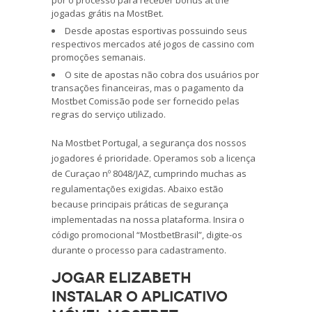
jogadas grátis na MostBet.
Desde apostas esportivas possuindo seus
respectivos mercados até jogos de cassino com
promoções semanais.
O site de apostas não cobra dos usuários por
transações financeiras, mas o pagamento da
Mostbet Comissão pode ser fornecido pelas
regras do serviço utilizado.
Na Mostbet Portugal, a segurança dos nossos
jogadores é prioridade. Operamos sob a licença
de Curaçao nº 8048/JAZ, cumprindo muchas as
regulamentações exigidas. Abaixo estão
because principais práticas de segurança
implementadas na nossa plataforma. Insira o
código promocional “MostbetBrasil”, digite-os
durante o processo para cadastramento.
Jogar Elizabeth
Instalar O Aplicativo