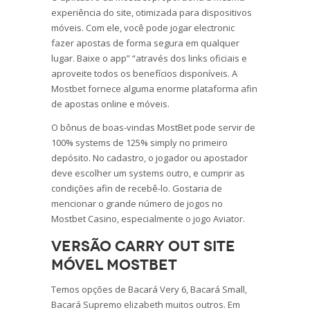
experiência do site, otimizada para dispositivos
móveis. Com ele, você pode jogar electronic
fazer apostas de forma segura em qualquer
lugar. Baixe o app” “através dos links oficiais e
aproveite todos os benefícios disponíveis. A
Mostbet fornece alguma enorme plataforma afin
de apostas online e móveis.
O bônus de boas-vindas MostBet pode servir de
100% systems de 125% simply no primeiro
depósito. No cadastro, o jogador ou apostador
deve escolher um systems outro, e cumprir as
condições afin de recebê-lo. Gostaria de
mencionar o grande número de jogos no
Mostbet Casino, especialmente o jogo Aviator.
Versão Carry Out Site
Móvel Mostbet
Temos opções de Bacará Very 6, Bacará Small,
Bacará Supremo elizabeth muitos outros. Em