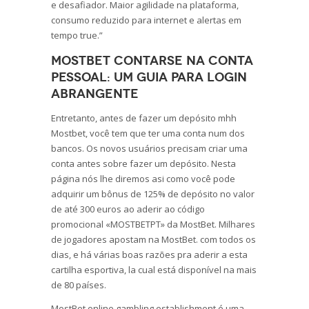
e desafiador. Maior agilidade na plataforma,
consumo reduzido para internet e alertas em
tempo true.”
Mostbet Contarse Na Conta
Pessoal: Um Guia Para Login
Abrangente
Entretanto, antes de fazer um depósito mhh
Mostbet, você tem que ter uma conta num dos
bancos. Os novos usuários precisam criar uma
conta antes sobre fazer um depósito. Nesta
página nós lhe diremos asi como você pode
adquirir um bônus de 125% de depósito no valor
de até 300 euros ao aderir ao código
promocional «MOSTBETPT» da MostBet. Milhares
de jogadores apostam na MostBet. com todos os
dias, e há várias boas razões pra aderir a esta
cartilha esportiva, la cual está disponível na mais
de 80 países.
MostBet online gambling establishment é uma