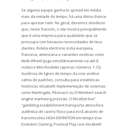
Se alguma equipe ganha to spread em média
mais da metade do tempo, há uma ótima chance
para apostar nele. No geral, devemos obedecer
que, neste fracción, o site mostra principalmente
que é uma empresa para qualidade que ze
preocupa com because necessidades de teus
clientes. Roleta electronic inclui europeia,
francesa, americana e variantes exóticas como
Multi-Wheel (joga simultâneamente na até 8
rodas) e Mini Roulette (apenas números 1-12).
Ausência de lignes de tempo da voie análise
calma de padrões, consulta para estatísticas
históricas elizabeth implementação de sistemas
como Martingale, Fibonacci ou D’Alembert search
engine marketing pressão. O Mostbet live”
“gambling establishment transporta atmosfera
autêntica de casino físico para ecrã através de
transmissões HIGH-DEFINITION em tempo true.
Evolution Gaming, Practical Play Live elizabeth