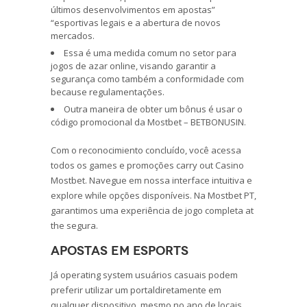
últimos desenvolvimentos em apostas”
“esportivas legais e a abertura de novos
mercados.
Essa é uma medida comum no setor para
jogos de azar online, visando garantir a
segurança como também a conformidade com
because regulamentações.
Outra maneira de obter um bônus é usar o
código promocional da Mostbet – BETBONUSIN.
Com o reconocimiento concluído, você acessa
todos os games e promoções carry out Casino
Mostbet. Navegue em nossa interface intuitiva e
explore while opções disponíveis. Na Mostbet PT,
garantimos uma experiência de jogo completa at
the segura.
Apostas Em Esports
Já operating system usuários casuais podem
preferir utilizar um portaldiretamente em
qualquer dispositivo, mesmo no ano de locais