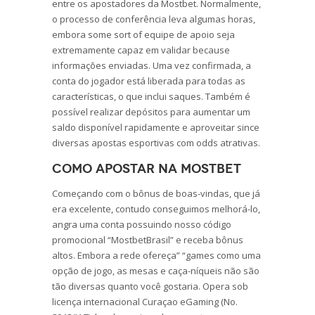
entre os apostadores da Mostbet. Normalmente,
o processo de conferência leva algumas horas,
embora some sort of equipe de apoio seja
extremamente capaz em validar because
informações enviadas. Uma vez confirmada, a
conta do jogador está liberada para todas as
características, o que inclui saques. Também é
possível realizar depósitos para aumentar um
saldo disponível rapidamente e aproveitar since
diversas apostas esportivas com odds atrativas.
Como Apostar Na Mostbet
Começando com o bônus de boas-vindas, que já
era excelente, contudo conseguimos melhorá-lo,
angra uma conta possuindo nosso código
promocional “MostbetBrasil” e receba bônus
altos. Embora a rede ofereça” “games como uma
opção de jogo, as mesas e caça-níqueis não são
tão diversas quanto você gostaria. Opera sob
licença internacional Curaçao eGaming (No.