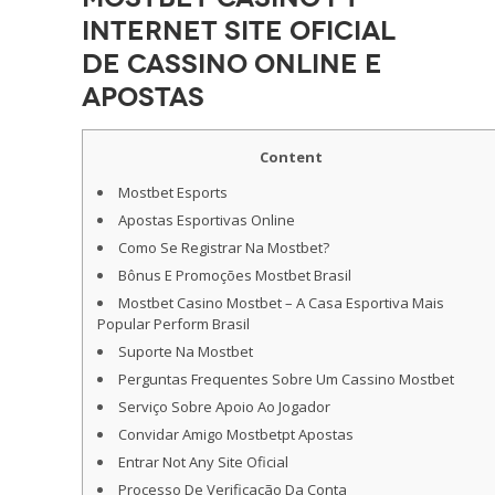
Internet Site Oficial
De Cassino Online E
Apostas
Content
Mostbet Esports
Apostas Esportivas Online
Como Se Registrar Na Mostbet?
Bônus E Promoções Mostbet Brasil
Mostbet Casino Mostbet – A Casa Esportiva Mais
Popular Perform Brasil
Suporte Na Mostbet
Perguntas Frequentes Sobre Um Cassino Mostbet
Serviço Sobre Apoio Ao Jogador
Convidar Amigo Mostbetpt Apostas
Entrar Not Any Site Oficial
Processo De Verificação Da Conta