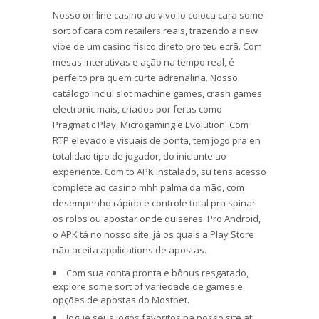
Nosso on line casino ao vivo lo coloca cara some
sort of cara com retailers reais, trazendo a new
vibe de um casino físico direto pro teu ecrã. Com
mesas interativas e ação na tempo real, é
perfeito pra quem curte adrenalina. Nosso
catálogo inclui slot machine games, crash games
electronic mais, criados por feras como
Pragmatic Play, Microgaming e Evolution. Com
RTP elevado e visuais de ponta, tem jogo pra en
totalidad tipo de jogador, do iniciante ao
experiente. Com to APK instalado, su tens acesso
complete ao casino mhh palma da mão, com
desempenho rápido e controle total pra spinar
os rolos ou apostar onde quiseres. Pro Android,
o APK tá no nosso site, já os quais a Play Store
não aceita applications de apostas.
Com sua conta pronta e bônus resgatado,
explore some sort of variedade de games e
opções de apostas do Mostbet.
Jogue seus jogos favoritos na nosso site at