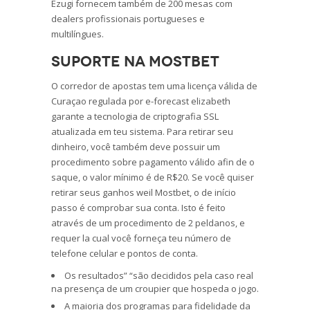
Ezugi fornecem também de 200 mesas com
dealers profissionais portugueses e
multilíngues.
Suporte Na Mostbet
O corredor de apostas tem uma licença válida de
Curaçao regulada por e-forecast elizabeth
garante a tecnologia de criptografia SSL
atualizada em teu sistema. Para retirar seu
dinheiro, você também deve possuir um
procedimento sobre pagamento válido afin de o
saque, o valor mínimo é de R$20. Se você quiser
retirar seus ganhos weil Mostbet, o de início
passo é comprobar sua conta. Isto é feito
através de um procedimento de 2 peldanos, e
requer la cual você forneça teu número de
telefone celular e pontos de conta.
Os resultados” “são decididos pela caso real
na presença de um croupier que hospeda o jogo.
A maioria dos programas para fidelidade da