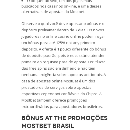
O pôquer ao vivo, um dos jogos mais
buscados nos cassinos on-line, é uma dieses
alternativas de apostas da Mostbet.
Observe o qual você deve apostar o bônus e o
depósito preliminar dentro de 7 dias. Os novos
jogadores no online casino online podem rogar
um bônus para até 125% not any primeiro
depósito. A oferta é 1 pouco diferente do bônus
de depósito padrão, pois é necessário atender
primeiro ao requisito para de aposta. Os” “lucro
das free spins são em dinheiro e não têm
nenhuma exigência sobre apostas adicionais. A
casa de apostas online MostBet é um dos
prestadores de serviços sobre apostas
esportivas cependant confiáveis do Chipre. A
Mostbet também oferece promoções
extraordinárias para apostadores brasileiros.
Bônus At The Promoções
Mostbet Brasil