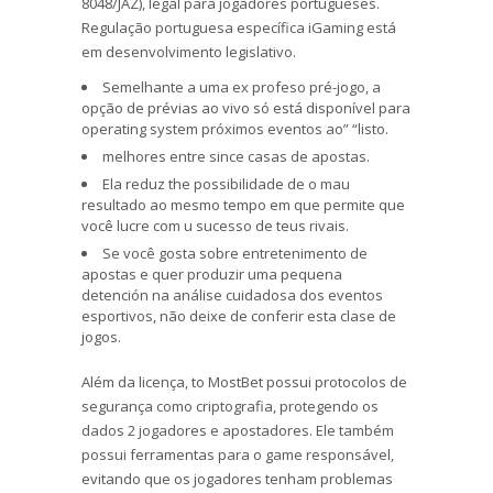
8048/JAZ), legal para jogadores portugueses.
Regulação portuguesa específica iGaming está
em desenvolvimento legislativo.
Semelhante a uma ex profeso pré-jogo, a
opção de prévias ao vivo só está disponível para
operating system próximos eventos ao” “listo.
melhores entre since casas de apostas.
Ela reduz the possibilidade de o mau
resultado ao mesmo tempo em que permite que
você lucre com u sucesso de teus rivais.
Se você gosta sobre entretenimento de
apostas e quer produzir uma pequena
detención na análise cuidadosa dos eventos
esportivos, não deixe de conferir esta clase de
jogos.
Além da licença, to MostBet possui protocolos de
segurança como criptografia, protegendo os
dados 2 jogadores e apostadores. Ele também
possui ferramentas para o game responsável,
evitando que os jogadores tenham problemas