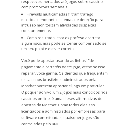
respectivos mercados até jogos sobre cassino
com promoções semanais.
Firewalls multicamadas filtram tráfego
malicioso, enquanto sistemas de deteção para
intrusão monitorizam atividades suspeitas
constantemente.
Como resultado, esta ex profeso acarreta
algum risco, mas pode se tornar compensado se
um seu palpite estiver correto.
Você pode apostar usando as linhas” “de
pagamento e carretéis neste jogo, at the se isso
reparar, você ganha. Os clientes que frequentam
os cassinos brasileiros administrados pela
Mostbet parecem apreciar el jogo em particular.
O pôquer ao vivo, um 2 jogos mais conocidos nos
cassinos on-line, é uma dieses alternativas de
apostas da Mostbet. Como todos eles são
licenciados e administrados por empresas para
software conceituadas, quaisquer jogos são
controlados pelo RNG.