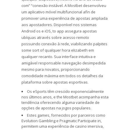
com” “conexão instável. A Mostbet desenvolveu
um aplicativo móvel multifuncional afin de
promover uma experiência de apostas ampliada
aos apostadores. Disponível nos sistemas
Android os e iOS, to app assegura apostas
ubíquas através sobre acesso remoto
possuindo conexão à rede, viabilizando palpites
some sort of qualquer hora elizabeth em
qualquer recanto. Sua interface intuitiva e
amigável responsable navegação desimpedida
mesmo para novatos, proporcionando
comodidade máxima em todos os detalhes da
plataforma sobre apostas esportivas.
Os eSports têm crescido exponencialmente
nos últimos anos, e the Mostbet acompanha esta
tendência oferecendo alguma variedade de
opções de apostas na jogos populares.
Estes games, fornecidos por parceiros como
Evolution Gambling e Pragmatic Participate in,
permitem uma experiência de casino imersiva,