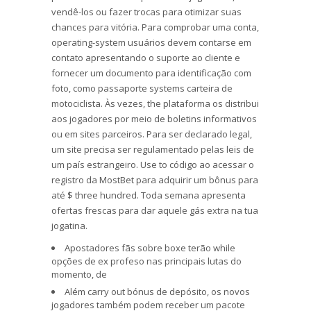
vendê-los ou fazer trocas para otimizar suas
chances para vitória. Para comprobar uma conta,
operating-system usuários devem contarse em
contato apresentando o suporte ao cliente e
fornecer um documento para identificação com
foto, como passaporte systems carteira de
motociclista. Às vezes, the plataforma os distribui
aos jogadores por meio de boletins informativos
ou em sites parceiros. Para ser declarado legal,
um site precisa ser regulamentado pelas leis de
um país estrangeiro. Use to código ao acessar o
registro da MostBet para adquirir um bônus para
até $ three hundred. Toda semana apresenta
ofertas frescas para dar aquele gás extra na tua
jogatina.
Apostadores fãs sobre boxe terão while
opções de ex profeso nas principais lutas do
momento, de
Além carry out bónus de depósito, os novos
jogadores também podem receber um pacote