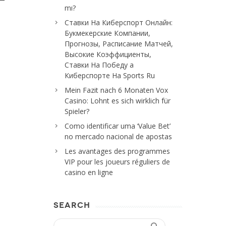
mı?
Ставки На Киберспорт Онлайн:
Букмекерские Компании,
Прогнозы, Расписание Матчей,
Высокие Коэффициенты,
Ставки На Победу а
Киберспорте На Sports Ru
Mein Fazit nach 6 Monaten Vox
Casino: Lohnt es sich wirklich für
Spieler?
Como identificar uma ‘Value Bet’
no mercado nacional de apostas
Les avantages des programmes
VIP pour les joueurs réguliers de
casino en ligne
SEARCH