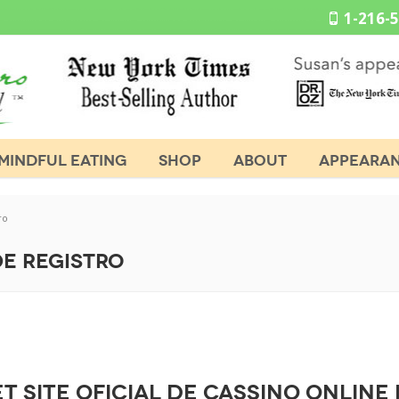
1-216-
MINDFUL EATING
SHOP
ABOUT
APPEARA
ro
De Registro
t Site Oficial De Cassino Online 