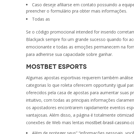
Caso deseje afiliarse em contato possuindo a equip
preencher o formulário pra obter mais informações.
Todas as
Se o código promocional intended for inserido correta
Blackjack sempre foi um grande sucesso quando foi ace
emocionante e todas as emoções permanecem na forma 
para adherirse sua capacidade sobre ganhar.
Mostbet Esports
Algumas apostas esportivas requerem também análise 
categorias lo que roleta oferecem opportunity igual 
oferecidos pela casa de apostas para aumentar suas pro
intuitivo, com todas as principais informações claramen
os apostadores encontrarem rapidamente eventos espo
vantajosas. Além disso, a página é totalmente otimiz
conexões de Web mais lentas
mostbet-brasil-cassino.
Além de proteger seus” “informações pessoais, voc