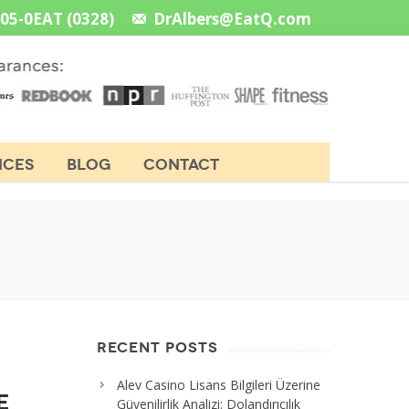
505-0EAT (0328)
DrAlbers@EatQ.com
NCES
BLOG
CONTACT
RECENT POSTS
Alev Casino Lisans Bilgileri Üzerine
E
Güvenilirlik Analizi: Dolandırıcılık