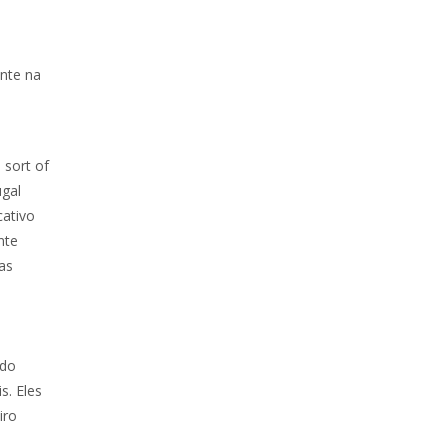
nte na
 sort of
ugal
cativo
nte
as
ado
s. Eles
iro