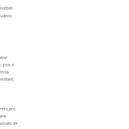
ostbet.
suários
line
, pois é
ência
pendant
ireto pro
hine
isuais de