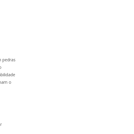
m pedras
o
bilidade
inam o
r