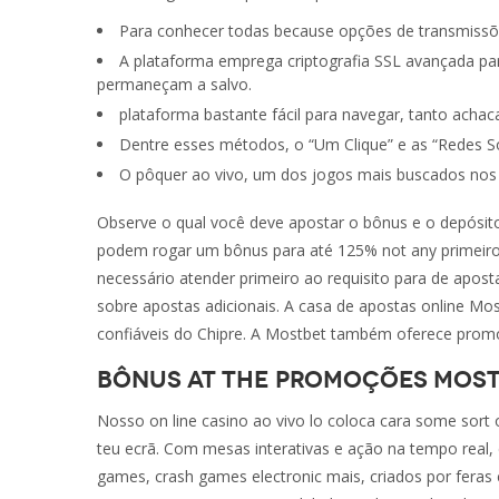
Para conhecer todas because opções de transmissõe
A plataforma emprega criptografia SSL avançada para
permaneçam a salvo.
plataforma bastante fácil para navegar, tanto acha
Dentre esses métodos, o “Um Clique” e as “Redes So
O pôquer ao vivo, um dos jogos mais buscados nos c
Observe o qual você deve apostar o bônus e o depósito 
podem rogar um bônus para até 125% not any primeiro d
necessário atender primeiro ao requisito para de apost
sobre apostas adicionais. A casa de apostas online Mo
confiáveis do Chipre. A Mostbet também oferece promoç
Bônus At The Promoções Most
Nosso on line casino ao vivo lo coloca cara some sort o
teu ecrã. Com mesas interativas e ação na tempo real, 
games, crash games electronic mais, criados por feras